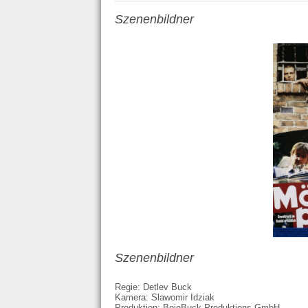
Szenenbildner
Szenenbildner
Regie: Detlev Buck
Kamera: Slawomir Idziak
Produktion: BojeBuck Produktions GmbH