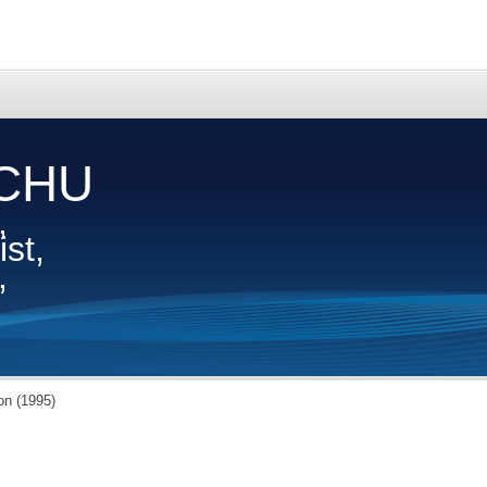
CHU
,
st,
,
n (1995)