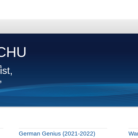
CHU
,
st,
,
German Genius (2021-2022)
War