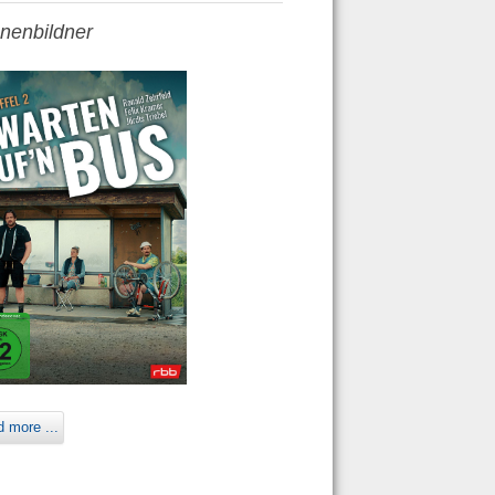
nenbildner
 more ...