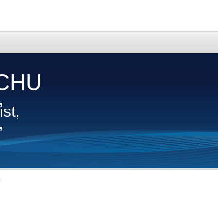
CHU
,
st,
,
)